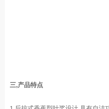
三,产品特点
1,后掠式香蕉型叶桨设计,具有自洁